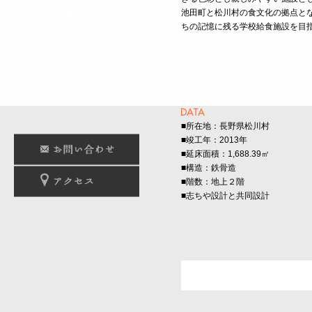
池田町と松川村の食文化の拠点と
ちの記憶に残る学校給食施設を目
■所在地：長野県松川村
■竣工年：2013年
■延床面積：1,688.39㎡
■構造：鉄骨造
■階数：地上２階
■志ちや設計と共同設計