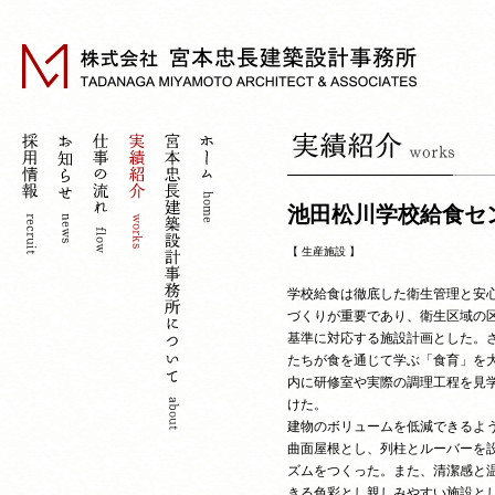
池田松川学校給食セ
【
生産施設
】
学校給食は徹底した衛生管理と安
づくりが重要であり、衛生区域の
基準に対応する施設計画とした。
たちが食を通じて学ぶ「食育」を
内に研修室や実際の調理工程を見
けた。
建物のボリュームを低減できるよ
曲面屋根とし、列柱とルーバーを
ズムをつくった。また、清潔感と
きる色彩とし親しみやすい施設と