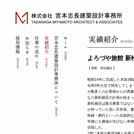
よろづや旅館 新
【
商業・宿泊施設
】
昭和14年に完成した木造3
令和3年火災で焼失してしま
や数多くのお客様からの再建
なり新松籟荘の計画が始まっ
新松籟荘は復元事業ではない
が持っていた高い天井高、書
棹縁・網代といった伝統的な
年後にも価値が古びない本物
目指した。
1階に木造の客室3棟と共用