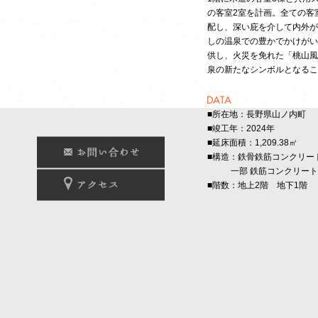
の客室2室を計画。全ての客
配し、深い庇を介して内外が
しの温泉での豊かでかけがい
供し、火災を免れた「桃山風
泉の新たなシンボルとなるこ
■所在地：長野県山ノ内町
■竣工年：2024年
■延床面積：1,209.38㎡
■構造：鉄骨鉄筋コンクリー
一部 鉄筋コンクリート
■階数：地上2階 地下1階