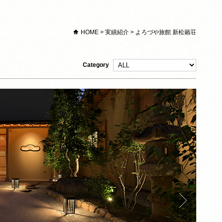
HOME
>
実績紹介
>
よろづや旅館 新松籟荘
Category