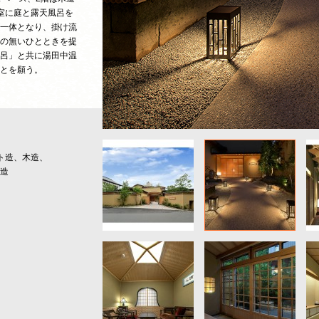
室に庭と露天風呂を
一体となり、掛け流
の無いひとときを提
呂」と共に湯田中温
とを願う。
ト造、木造、
造