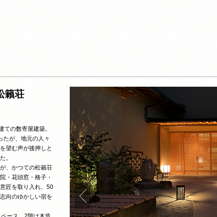
松籟荘
階建ての数寄屋建築。
ったが、地元の人々
を望む声が後押しと
た。
が、かつての松籟荘
院・花頭窓・格子・
意匠を取り入れ、50
志向のゆかしい宿を
スペース、2階は木造