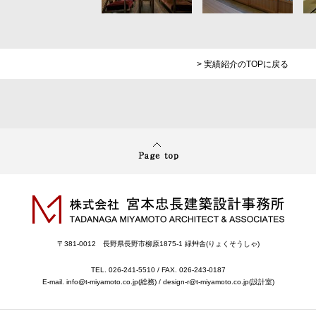
> 実績紹介のTOPに戻る
〒381-0012 長野県長野市柳原1875-1 緑艸舎(りょくそうしゃ)
TEL. 026-241-5510 / FAX. 026-243-0187
E-mail.
info@t-miyamoto.co.jp
(総務) /
design-r@t-miyamoto.co.jp
(設計室)