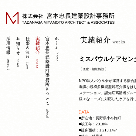
ミスパウルケアセン
【
医療・福祉施設
】
NPO法人パウル会が運営する複合
看護小規模多機能型居宅介護をは
ステーション、認知症高齢者グル
様々なニーズに対応したケアを行
■所在地：長野県小布施町
■竣工年：2018年
■延床面積：1,213.14㎡